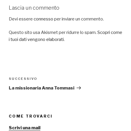
Lascia un commento
Devi essere
connesso
per inviare un commento.
Questo sito usa Akismet per ridurre lo spam.
Scopri come
i tuoi dati vengono elaborati
.
Navigazione
articoli
SUCCESSIVO
Articolo
successivo
La missionaria Anna Tommasi
COME TROVARCI
Scrivi una mail