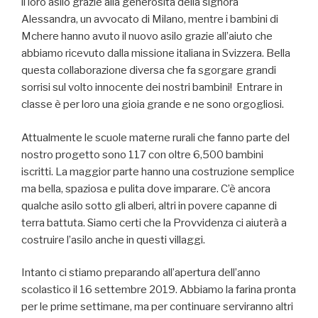
il loro asilo grazie alla generosità della signora
Alessandra, un avvocato di Milano, mentre i bambini di
Mchere hanno avuto il nuovo asilo grazie all’aiuto che
abbiamo ricevuto dalla missione italiana in Svizzera. Bella
questa collaborazione diversa che fa sgorgare grandi
sorrisi sul volto innocente dei nostri bambini! Entrare in
classe è per loro una gioia grande e ne sono orgogliosi.
Attualmente le scuole materne rurali che fanno parte del
nostro progetto sono 117 con oltre 6,500 bambini
iscritti. La maggior parte hanno una costruzione semplice
ma bella, spaziosa e pulita dove imparare. C’è ancora
qualche asilo sotto gli alberi, altri in povere capanne di
terra battuta. Siamo certi che la Provvidenza ci aiuterà a
costruire l’asilo anche in questi villaggi.
Intanto ci stiamo preparando all’apertura dell’anno
scolastico il 16 settembre 2019. Abbiamo la farina pronta
per le prime settimane, ma per continuare serviranno altri