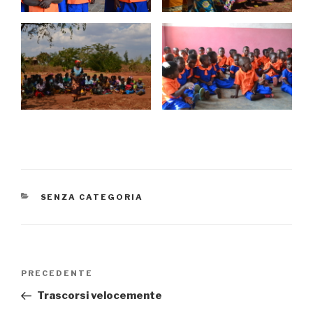
CATEGORIE
SENZA CATEGORIA
Navigazione
PRECEDENTE
Articolo
articoli
precedente:
Trascorsi velocemente