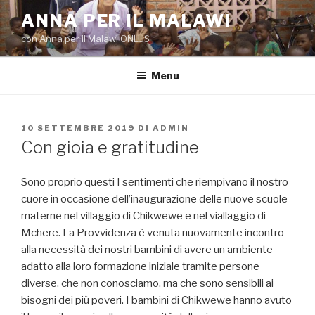
Salta
ANNA PER IL MALAWI
al
con Anna per il Malawi ONLUS
contenuto
Menu
PUBBLICATO
10 SETTEMBRE 2019
DI
ADMIN
IL
Con gioia e gratitudine
Sono proprio questi I sentimenti che riempivano il nostro
cuore in occasione dell’inaugurazione delle nuove scuole
materne nel villaggio di Chikwewe e nel viallaggio di
Mchere. La Provvidenza è venuta nuovamente incontro
alla necessità dei nostri bambini di avere un ambiente
adatto alla loro formazione iniziale tramite persone
diverse, che non conosciamo, ma che sono sensibili ai
bisogni dei più poveri. I bambini di Chikwewe hanno avuto